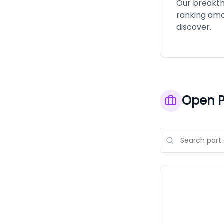
Our breakthr
ranking amo
discover.
Open P