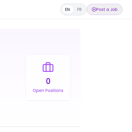
EN
FR
Post a Job
0
Open Positions