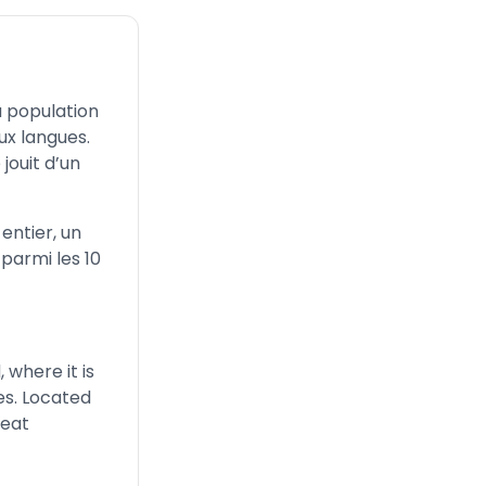
a population
eux langues.
jouit d’un
entier, un
parmi les 10
 where it is
ges. Located
reat