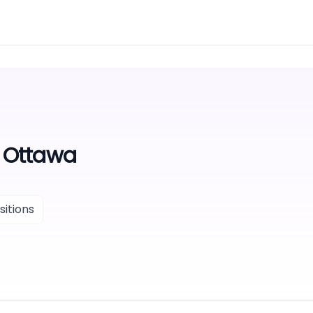
f Ottawa
itions